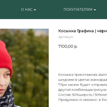
О НАС
ПОКУПАТЕЛЯМ
Косынка Графика | чёр
Артикул:
7100,00
р.
ОЧЕНЬ ЖДУ
Косынка трикотажная, выпо
шнурами в цветах жаккарда
*При заказе будет отправле
другой комбинации рисунк
Состав: 50%шерсть / 50%ни
Придумано и связано:: в Е