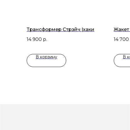
Трансформер Стрэйч |хаки
Жакет
14 900
р.
14 700
В корзину
В к
+
программа лояльности и
приоритетный доступ к
i
новым коллекциям
6
хочу в клуб →