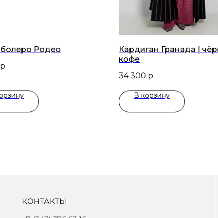
 болеро Родео
Кардиган Гранада | чё
кофе
р.
34 300
р.
орзину
В корзину
КОНТАКТЫ
ЮРИДИ
Copyright 
7 (343) 376 63 16
ООО Дизай
1990 —202
nfo@selyanina.ru
Политика 
20014, Екатеринбург, 8 Марта, 12а, офис 1015
Публичная
открыть в яндекс картах
телеграм
вконтакте
дзен
max