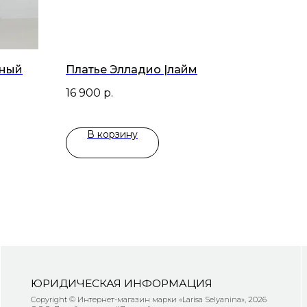
рный
Платье Элладио |лайм
16 900
р.
В корзину
ЧЕСКАЯ ИНФОРМАЦИЯ
© Интернет-магазин марки «Larisa Selyanina», 2026
н-студия "Дуплет".
6
Конфиденциальности
 оферта