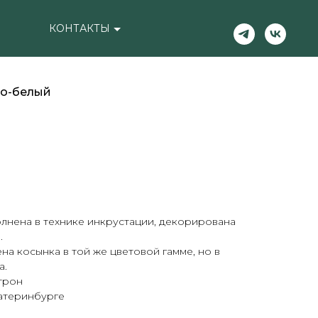
КОНТАКТЫ
но-белый
лнена в технике инкрустации, декорирована
.
на косынка в той же цветовой гамме, но в
а.
трон
катеринбурге