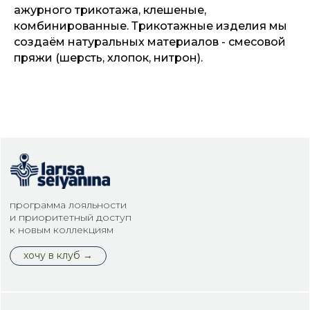
ажурного трикотажа, клешеные,
комбинированные. Трикотажные изделия мы
создаём натуральных материалов - смесовой
пряжи (шерсть, хлопок, нитрон).
программа лояльности
и приоритетный доступ
к новым коллекциям
хочу в клуб →
КОНТАКТЫ
+7 (343) 376 63 16
info@selyanina.ru
620014, Екатеринбург, 8 Марта, 12а, офис 1015
открыть в яндекс картах
телеграм
вконтакте
дзен
max