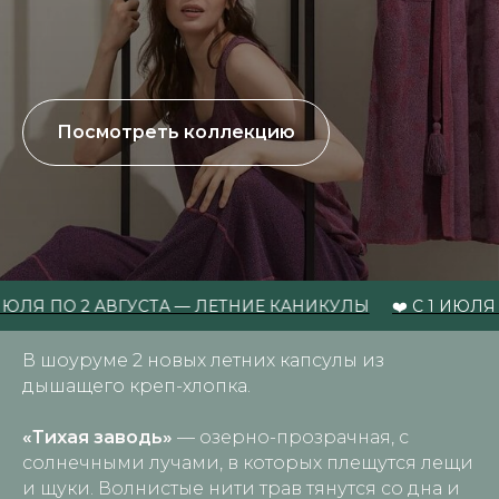
Посмотреть коллекцию
 ПО 2 АВГУСТА — ЛЕТНИЕ КАНИКУЛЫ
❤️ С 1 ИЮЛЯ ПО 2
В шоуруме 2 новых летних капсулы из
дышащего креп-хлопка.
«Тихая заводь»
— озерно-прозрачная, с
солнечными лучами, в которых плещутся лещи
и щуки. Волнистые нити трав тянутся со дна и