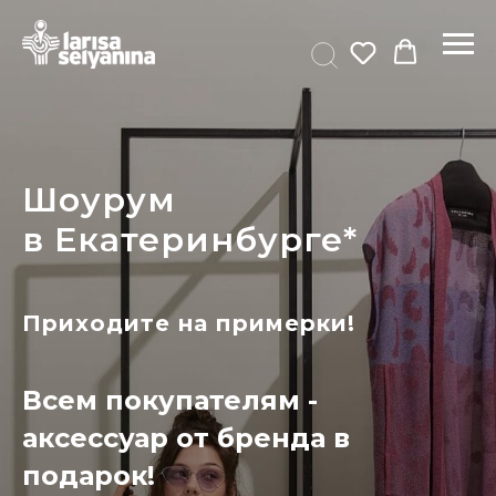
Шоурум
в Екатеринбурге*
Приходите на примерки!
Всем покупателям -
аксессуар от бренда в
подарок!