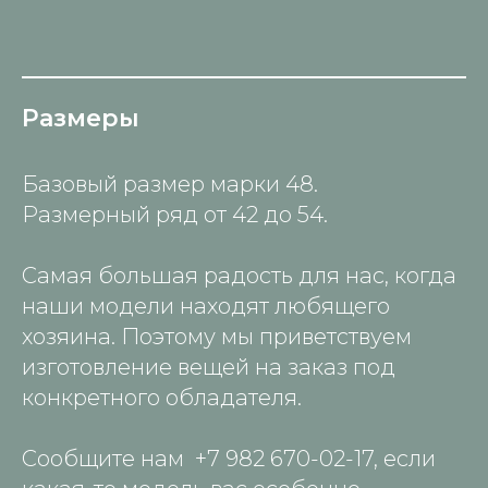
Размеры
Базовый размер марки 48.
Размерный ряд от 42 до 54.
программа лояльности
и приоритетный доступ
к новым коллекциям
Самая большая радость для нас, когда
хочу в клуб →
наши модели находят любящего
хозяина. Поэтому мы приветствуем
изготовление вещей на заказ под
КОНТАКТЫ
конкретного обладателя.
+7 (343) 376 63 16
info@selyanina.ru
Сообщите нам
+7 982 670-02-17, если
620014, Екатеринбург, 8 Марта, 12а, офис 1015