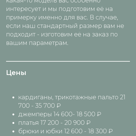
какая-то модель вас особенно
открыть в яндекс картах
интересует и мы подготовим её на
телеграм
вконтакте
дзен
max
примерку именно для вас. В случае,
если наш стандартный размер вам не
подходит - изготовим её на заказ по
вашим параметрам.
ЮРИДИЧЕСКАЯ ИНФОРМАЦИЯ
Copyright © Интернет-магазин
бренда «Larisa Selyanina»,
1990 —2026
ООО Дизайн-студия "Дуплет".
Политика Конфиденциальности
Цены
Публичная оферта
кардиганы, трикотажные пальто 21
700 - 35 700 ₽
джемперы 14 600- 18 500 ₽
платья 17 200 - 20 900 ₽
брюки и юбки 12 600 - 18 300 ₽