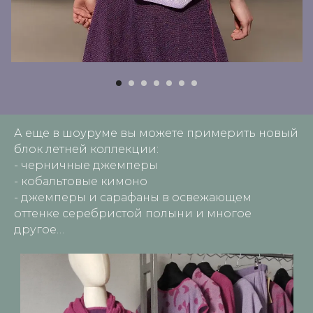
А еще в шоуруме вы можете примерить новый
блок летней коллекции:
- черничные джемперы
- кобальтовые кимоно
- джемперы и сарафаны в освежающем
оттенке серебристой полыни и многое
другое…