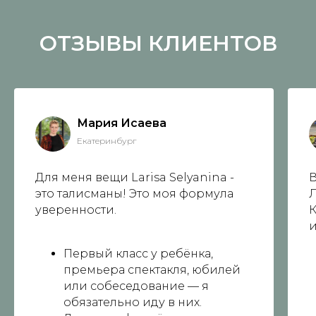
ОТЗЫВЫ КЛИЕНТОВ
Мария Исаева
Екатеринбург
Для меня вещи Larisa Selyanina -
В
это талисманы! Это моя формула
Л
уверенности.
К
и
Первый класс у ребёнка,
премьера спектакля, юбилей
или собеседование — я
обязательно иду в них.