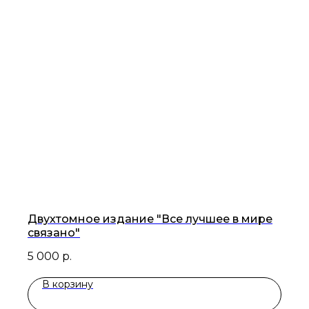
дзен
max
телеграм
вконтакте
ЮРИДИЧЕСКАЯ ИНФОРМАЦИЯ
Copyright © Интернет-магазин марки
«Larisa Selyanina», 2026
ООО Дизайн-студия "Дуплет".
1990 —2026
Политика Конфиденциальности
Публичная оферта
Двухтомное издание "Все лучшее в мире
связано"
5 000
р.
В корзину