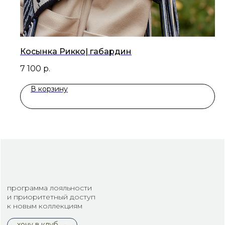
Косынка Рикко| габардин
7 100
р.
В корзину