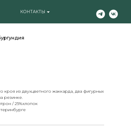
КОНТАКТЫ
бургундия
 кроя из двухцветного жаккарда, два фигурных
а резинке.
итрон / 25%хлопок
атеринбурге