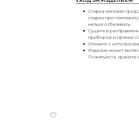
УХОД ЗА ИЗДЕЛИЕМ
Стирка мягкими средс
стирки при температу
нельзя отбеливать.
Сушить в расправленн
приборов и прямых со
Утюжить с использова
Изделие может вытяги
Пожалуйста, храните е