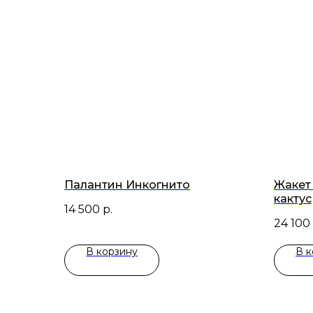
Палантин Инкогнито
Жакет 
кактус
14 500
р.
+
24 100
программа лояльности и
приоритетный доступ к
i
новым коллекциям
6
В корзину
В к
хочу в клуб →