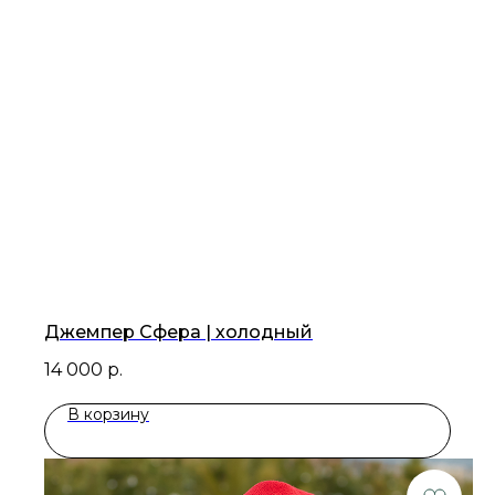
телеграм
вконтакте
ЮРИДИЧЕСКАЯ ИНФОРМАЦИЯ
Copyright © Интернет-магазин марки
«Larisa Selyanina», 2026
ООО Дизайн-студия "Дуплет".
1990 —2026
Политика Конфиденциальности
Публичная оферта
Джемпер Сфера | холодный
14 000
р.
В корзину