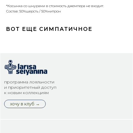
*Косынка со шнурами в стоимость джемпера не входит.
Состав: 50%шерсть / 50%нитрон
КОНТАКТЫ
ВОТ ЕЩЕ СИМПАТИЧНОЕ
+7 (343) 376 63 16
info@selyanina.ru
620014, Екатеринбург, 8 Марта, 12а, офис 1015
открыть в яндекс картах
дзен
max
телеграм
вконтакте
ЮРИДИЧЕСКАЯ ИНФОРМАЦИЯ
Copyright © Интернет-магазин марки
«Larisa Selyanina», 2026
ООО Дизайн-студия "Дуплет".
1990 —2026
Политика Конфиденциальности
Публичная оферта