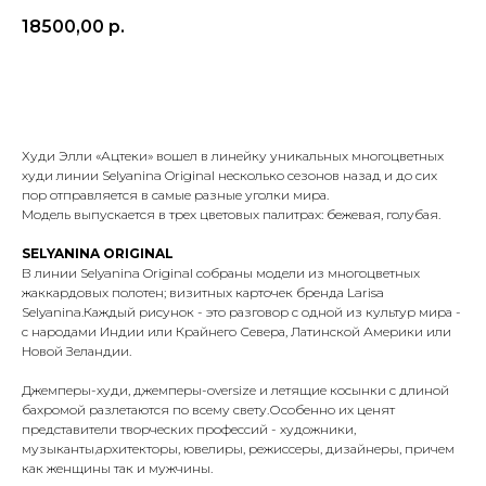
18500,00
р.
ОЧЕНЬ ЖДУ
Худи Элли «Ацтеки» вошел в линейку уникальных многоцветных
худи линии Selyanina Original несколько сезонов назад и до сих
пор отправляется в самые разные уголки мира.
Модель выпускается в трех цветовых палитрах: бежевая, голубая.
SELYANINA ORIGINAL
В линии Selyanina Original собраны модели из многоцветных
жаккардовых полотен; визитных карточек бренда Larisa
Selyanina.Каждый рисунок - это разговор с одной из культур мира -
с народами Индии или Крайнего Севера, Латинской Америки или
Новой Зеландии.
Джемперы-худи, джемперы-oversize и летящие косынки с длиной
бахромой разлетаются по всему свету.Особенно их ценят
программа лояльности
представители творческих профессий - художники,
и приоритетный доступ
музыканты,архитекторы, ювелиры, режиссеры, дизайнеры, причем
к новым коллекциям
как женщины так и мужчины.
хочу в клуб →